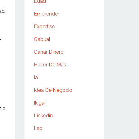
Edad
ad.
Emprender
Expertise
-,
Gabuai
Ganar Dinero
Hacer De Más
Ia
Idea De Negocio
Ikigai
cio
Linkedin
Lsp