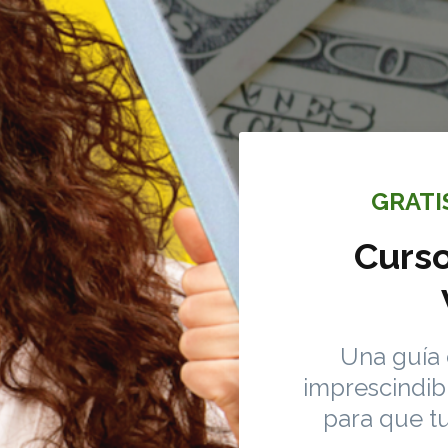
GRATI
Curso
Una guía 
imprescindib
para que tu